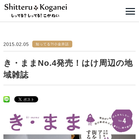
2015.02.05
知ってる?!小金井話
き・ままNo.4発売！はけ周辺の地
域雑誌