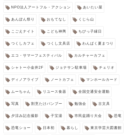
NPO法人アートフル・アクション
あいたい屋
あんぽん祭り
おもてなし
くじら山
こごえナイト
こども神輿
ちびっ子縁日
つくしカフェ
つくし文具店
わんぱく夏まつり
エコ・サマーフェスティバル
カルチャーカフェ
シャトー小金井2F
ジョナサン駐車場
チェリオ
ディノアライブ
ノートカフェ
マンホールカード
ムーちゃん
リユース食器
全国交通安全運動
写真
割烹たけバンブー
勉強会
古文具
夕涼み記念撮影
子宝湯
市民盆踊り大会
恐竜
恐竜ショー
日本初
暮らし
東京学芸大図書館