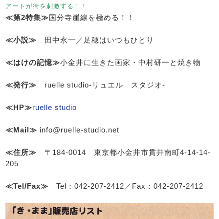
アートが街を刺激する！！
≪第2特集≫
国分寺崖線を極める！！
≪小説≫
田中永一／足穂はいつもひとり
≪はけの記憶≫
小金井に生きた画家・中村研一と焼き物
≪発行≫
ruelle studio-リュエル スタジオ-
≪HP≫
ruelle studio
≪Mail≫
info@ruelle-studio.net
≪住所≫
〒184-0014 東京都小金井市貫井南町4-14-14-
205
≪Tel/Fax≫
Tel：042-207-2412／Fax：042-207-2412