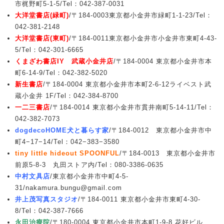
市梶野町5-1-5/Tel：042-387-0031
大洋堂書店(緑町)
/〒184-0003東京都小金井市緑町1-1-23/Tel：
042-381-2148
大洋堂書店(東町)
/〒184-0011東京都小金井市小金井市東町4-43-
5/Tel：042-301-6665
くまざわ書店IY 武蔵小金井店
/〒184-0004 東京都小金井市本
町6-14-9/Tel：042-382-5020
新生書店
/〒184-0004 東京都小金井市本町2-6-12ライベスト武
蔵小金井 1F/Tel：042-384-8700
一二三書店
/〒184-0014 東京都小金井市貫井南町5-14-11/Tel：
042-382-7073
dogdecoHOME犬と暮らす家
/〒184-0012 東京都小金井市中
町4−17−14/Tel：042−383−3580
tiny little hideout SPOONFUL
/〒184-0013 東京都小金井市
前原5-8-3 丸田ストア内/Tel：080-3386-0635
中村文具店
/東京都小金井市中町4-5-
31/nakamura.bungu@gmail.com
井上茂写真スタジオ
/〒184-0011 東京都小金井市東町4-30-
8/Tel：042-387-7666‎
永田治療院
/〒180-0004 東京都小金井市本町1-9-8 花好ビル