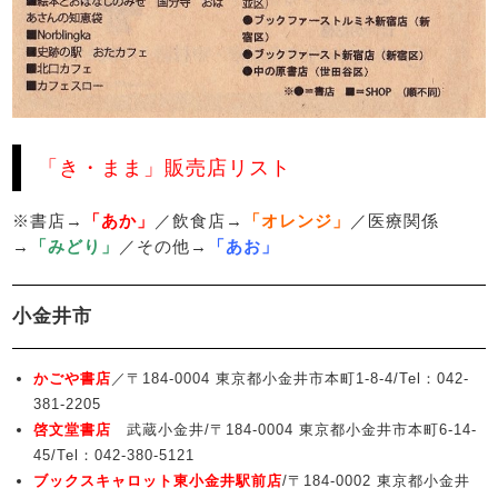
「き・まま」販売店リスト
※書店→
「あか」
／飲食店→
「オレンジ」
／医療関係
→
「みどり」
／その他→
「あお」
小金井市
かごや書店
／〒184-0004 東京都小金井市本町1-8-4/Tel：042-
381-2205
啓文堂書店
武蔵小金井/〒184-0004 東京都小金井市本町6-14-
45/Tel：042-380-5121
ブックスキャロット東小金井駅前店
/〒184-0002 東京都小金井