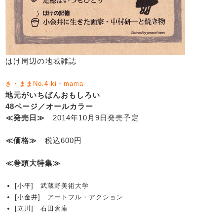
はけ周辺の地域雑誌
き・ままNo.4-ki・mama-
地元がいちばんおもしろい
48ページ／オールカラー
≪発売日≫
2014年10月9日発売予定
≪価格≫
税込600円
≪巻頭大特集≫
[小平] 武蔵野美術大学
[小金井] アートフル・アクション
[立川] 石田倉庫