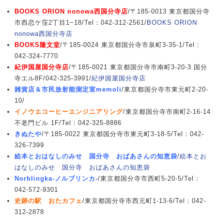
BOOKS ORION nonowa西国分寺店
/〒185-0013 東京都国分寺
市西恋ケ窪2丁目1−18/Tel：042-312-2561/
BOOKS ORION
nonowa西国分寺店
BOOKS隆文堂
/〒185-0024 東京都国分寺市泉町3-35-1/Tel：
042-324-7770
紀伊国屋国分寺店
/〒185-0021 東京都国分寺市南町3-20-3 国分
寺エル8F/042-325-3991/
紀伊国屋国分寺店
雑貨店＆市民放射能測定室memoli
/東京都国分寺市東元町2-20-
10/
イノウエコーヒーエンジニアリング
/東京都国分寺市南町2-16-14
不老門ビル 1F/Tel：042-325-8886
きぬたや
/〒185-0022 東京都国分寺市東元町3-18-5/Tel：042-
326-7399
絵本とおはなしのみせ 国分寺 おばあさんの知恵袋
/
絵本とお
はなしのみせ 国分寺 おばあさんの知恵袋
Norblingka-ノルブリンカ-
/東京都国分寺市西町5-20-5/Tel：
042-572-9301
史跡の駅 おたカフェ
/東京都国分寺市西元町1-13-6/Tel：042-
312-2878