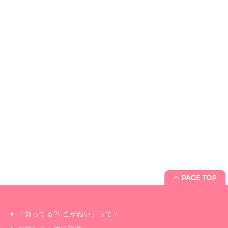
「知ってる?! こがねい」って？