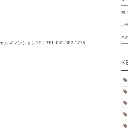
知
小
そ
ズマンション1F／TEL:042-382-1715
K