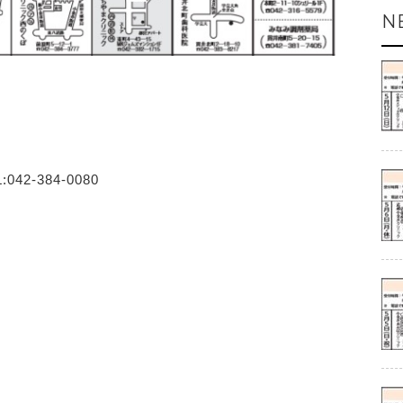
N
2-384-0080