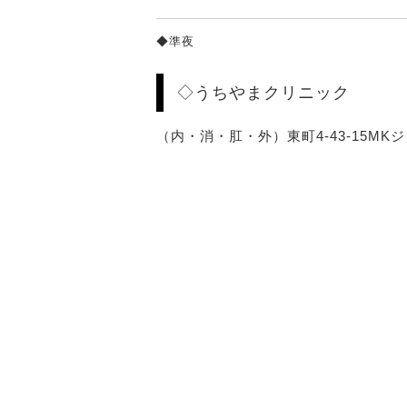
◆準夜
◇うちやまクリニック
（内・消・肛・外）東町4-43-15MKジェム