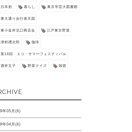
日本初
暮らし
東京学芸大図書館
東大通り歩行者天国
東小金井北口商店会
江戸東京野菜
津村禮次郎
珈琲
第18回 エコ・サマーフェスティバル
酒井文子
野菜クイズ
雑貨
RCHIVE
19年05月(6)
19年04月(6)