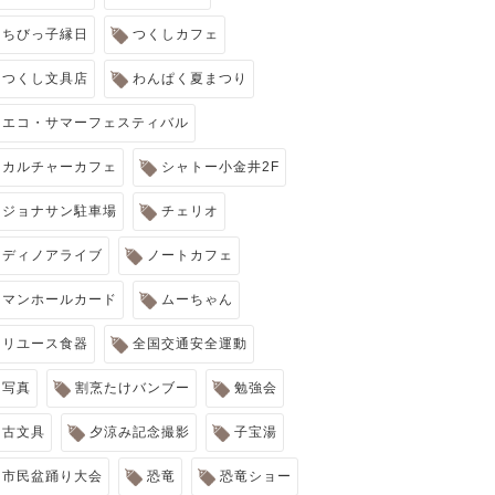
ちびっ子縁日
つくしカフェ
つくし文具店
わんぱく夏まつり
エコ・サマーフェスティバル
カルチャーカフェ
シャトー小金井2F
ジョナサン駐車場
チェリオ
ディノアライブ
ノートカフェ
マンホールカード
ムーちゃん
リユース食器
全国交通安全運動
写真
割烹たけバンブー
勉強会
古文具
夕涼み記念撮影
子宝湯
市民盆踊り大会
恐竜
恐竜ショー