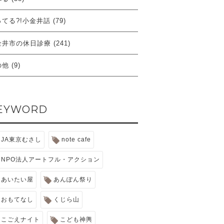
ってる?!小金井話
(79)
金井市の休日診療
(241)
の他
(9)
EYWORD
JA東京むさし
note cafe
NPO法人アートフル・アクション
あいたい屋
あんぽん祭り
おもてなし
くじら山
こごえナイト
こども神輿