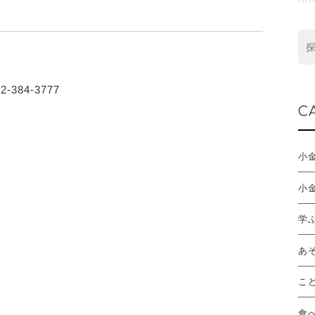
384-3777
C
小
小
学
あ
こ
食