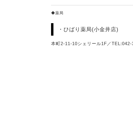
◆薬局
・ひばり薬局(小金井店)
本町2-11-10シェリール1F／TEL:042-3