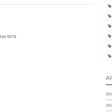
16-5579
A
20
20