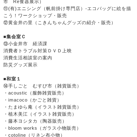
市 Re食器展示）
⑪(有)エニシング（帆前掛け専門店）-エコバッグに絵を描
こう！ワークショップ・販売
⑫黄金井の里（こきんちゃんグッズの紹介・販売）
■集会室Ｃ
⑬小金井市 経済課
消費者トラブル対策ＤＶＤ上映
消費生活相談室の案内
防災グッズ展示
■和室１
⑭手しごと むすび市（雑貨販売）
・acoustic（服飾雑貨販売）
・imacoco（かごと雑貨）
・たまゆら庵（イラスト雑貨販売）
・植木美江（イラスト雑貨販売）
・藤本ヨシタカ（陶器販売）
・bloom works（ガラス小物販売）
・cotoline（リネン布小物）