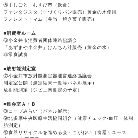
⑤手しごと むすび市（飲食）
ファンタジスタ（手づくりパン販売）黄金の水使用
フォレスト・マム（弁当・焼き菓子販売）
■消費者ルーム
⑥小金井市消費者団体連絡協議会
「あずまや小金井」けんちん汁販売（黄金の水）
非常食試食
■放射能測定室
⑦小金井市放射能測定器運営連絡協議会
測定室公開（測定結果一覧等パネル展示）
放射能測定（ジビエ肉測定の予定）
■集会室Ａ・Ｂ
⑧コープみらい（パネル展示）
⑨北多摩中央医療生活協同組合（健康チェック-血圧・体脂
肪測定）
⑩食器リサイクルを進める会・こがねい（食器リユース