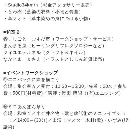
・Studio34km/h（彫金アクセサリー販売）
・とわ樹（藍染の衣料・小物と骨董）
・草ノオト（草木染めの身につける小物）
■和室２
⑮手しごと むすび市（ワークショップ・サービス）
まんまる屋（ヒーリングリフレクソロジーなど）
フィユエテルネル（クラフト＆ネイル）
なかじま まさえ（イラストとしじみ雑貨販売）
■イベントワークショップ
⑪エコバックに絵を描こう
会場：集会室Ａ／受付：10:30～15:00／先着：20名／参加
費：500円(材料費)／講師：潮田 博昭（(有)エニシング）
⑭ミニあんぽん祭り
会場：和室１／小金井名物・歌と腹話術のミニライブショ
ー！／14:00～(30分)／出演：マスター木村(歌)・いずみ(腹
話術)