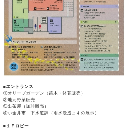
■エントランス
①オリーブガーデン（苗木・鉢花販売）
②地元野菜販売
③出茶屋（珈琲販売）
④小金井市 下水道課（雨水浸透ますの展示）
■１Ｆロビー