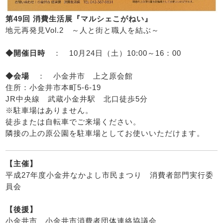
第49回 消費生活展『マルシェこがねい』
地元再発見Vol.2 ～人と街と職人を結ぶ～
◆開催日時
： 10月24日（土）10:00～16：00
◆会場
： 小金井市 上之原会館
住所：小金井市本町5-6-19
JR中央線 武蔵小金井駅 北口徒歩5分
※駐車場はありません。
徒歩または自転車でご来場ください。
隣接の上の原公園を駐車場としてお使いいただけます。
【主催】
平成27年度小金井なかよし市民まつり 消費者部門実行委
員会
【後援】
小金井市 小金井市消費者団体連絡協議会