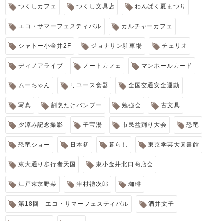
つくしカフェ
つくし文具店
わんぱく夏まつり
エコ・サマーフェスティバル
カルチャーカフェ
シャトー小金井2F
ジョナサン駐車場
チェリオ
ディノアライブ
ノートカフェ
マンホールカード
ムーちゃん
リユース食器
全国交通安全運動
写真
割烹たけバンブー
勉強会
古文具
夕涼み記念撮影
子宝湯
市民盆踊り大会
恐竜
恐竜ショー
日本初
暮らし
東京学芸大図書館
東大通り歩行者天国
東小金井北口商店会
江戸東京野菜
津村禮次郎
珈琲
第18回 エコ・サマーフェスティバル
酒井文子