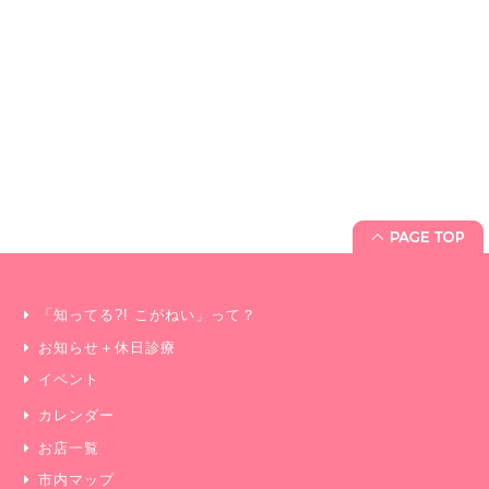
「知ってる?! こがねい」って？
お知らせ＋休日診療
イベント
カレンダー
お店一覧
市内マップ