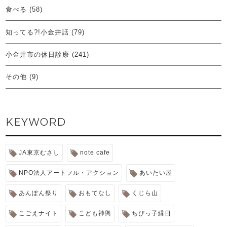
食べる
(58)
知ってる?!小金井話
(79)
小金井市の休日診療
(241)
その他
(9)
KEYWORD
JA東京むさし
note cafe
NPO法人アートフル・アクション
あいたい屋
あんぽん祭り
おもてなし
くじら山
こごえナイト
こども神輿
ちびっ子縁日