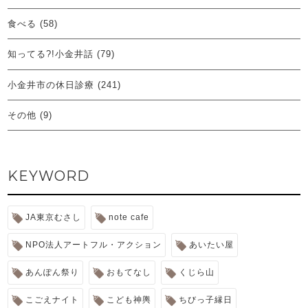
食べる
(58)
知ってる?!小金井話
(79)
小金井市の休日診療
(241)
その他
(9)
KEYWORD
JA東京むさし
note cafe
NPO法人アートフル・アクション
あいたい屋
あんぽん祭り
おもてなし
くじら山
こごえナイト
こども神輿
ちびっ子縁日