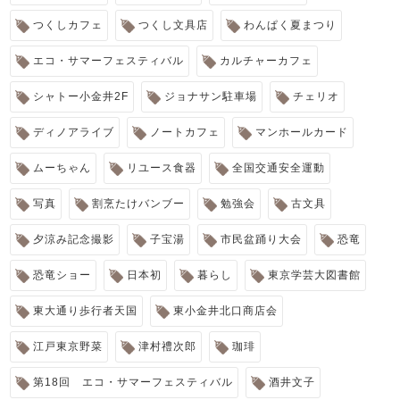
つくしカフェ
つくし文具店
わんぱく夏まつり
エコ・サマーフェスティバル
カルチャーカフェ
シャトー小金井2F
ジョナサン駐車場
チェリオ
ディノアライブ
ノートカフェ
マンホールカード
ムーちゃん
リユース食器
全国交通安全運動
写真
割烹たけバンブー
勉強会
古文具
夕涼み記念撮影
子宝湯
市民盆踊り大会
恐竜
恐竜ショー
日本初
暮らし
東京学芸大図書館
東大通り歩行者天国
東小金井北口商店会
江戸東京野菜
津村禮次郎
珈琲
第18回 エコ・サマーフェスティバル
酒井文子