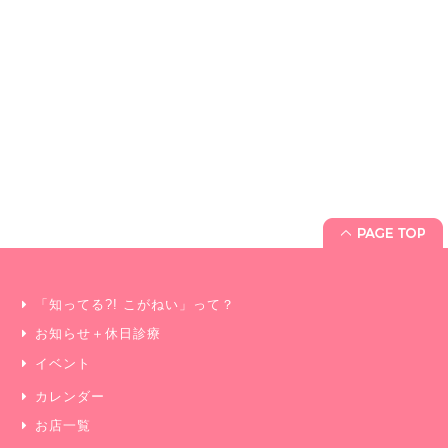
「知ってる?! こがねい」って？
お知らせ＋休日診療
イベント
カレンダー
お店一覧