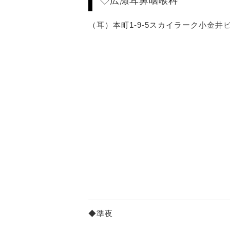
◇広瀬耳鼻咽喉科
（耳）本町1-9-5スカイラーク小金井ビル1F
◆準夜