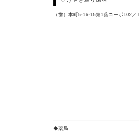
（歯）本町5-16-15第1葵コーポ102／TEL
◆薬局