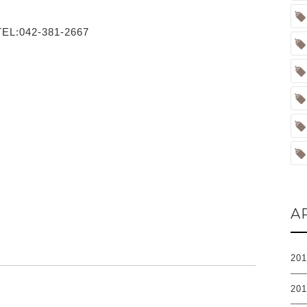
:042-381-2667
A
20
20