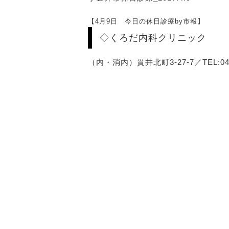
【4月9日 今日の休日診療by市報】
◇くろだ内科クリニック
（内・消内）貫井北町3-27-7／TEL:042-