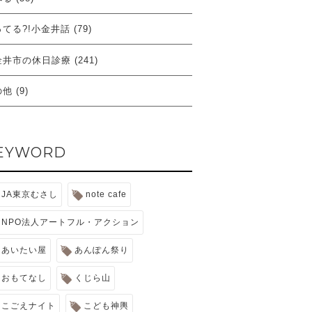
ってる?!小金井話
(79)
金井市の休日診療
(241)
の他
(9)
EYWORD
JA東京むさし
note cafe
NPO法人アートフル・アクション
あいたい屋
あんぽん祭り
おもてなし
くじら山
こごえナイト
こども神輿