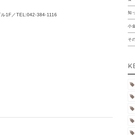
知
／TEL:042-384-1116
小
そ
K