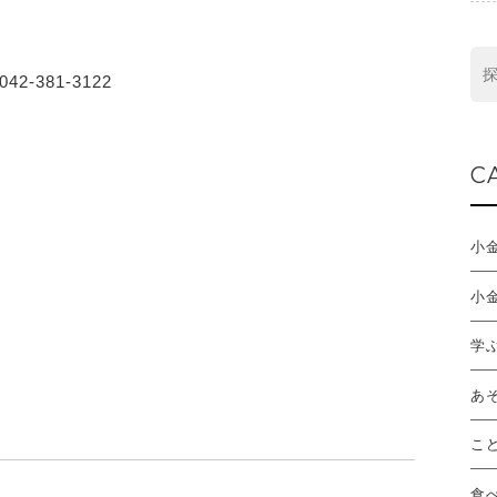
2-381-3122
C
小
小
学
あ
こ
食