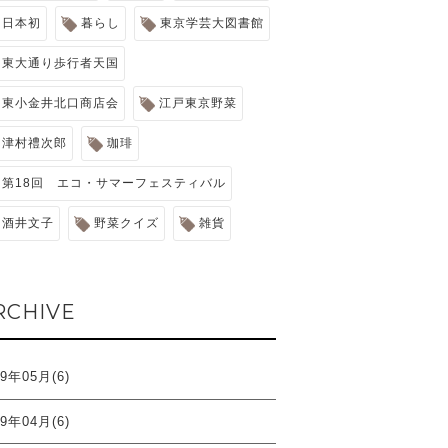
日本初
暮らし
東京学芸大図書館
東大通り歩行者天国
東小金井北口商店会
江戸東京野菜
津村禮次郎
珈琲
第18回 エコ・サマーフェスティバル
酒井文子
野菜クイズ
雑貨
RCHIVE
19年05月(6)
19年04月(6)