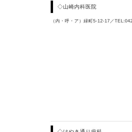
◇山崎内科医院
（内・呼・ア）緑町5-12-17／TEL:042-
◇けやき通り歯科