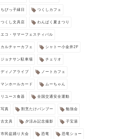
ちびっ子縁日
つくしカフェ
つくし文具店
わんぱく夏まつり
エコ・サマーフェスティバル
カルチャーカフェ
シャトー小金井2F
ジョナサン駐車場
チェリオ
ディノアライブ
ノートカフェ
マンホールカード
ムーちゃん
リユース食器
全国交通安全運動
写真
割烹たけバンブー
勉強会
古文具
夕涼み記念撮影
子宝湯
市民盆踊り大会
恐竜
恐竜ショー