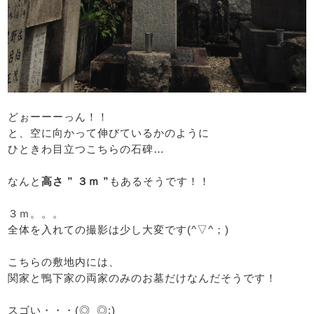
どぉーーーっん！！
と、空に向かって伸びているかのように
ひときわ目立つこちらの石碑…
なんと
高さ ” ３ｍ ”
もあるそうです！！
３ｍ。。。
全体を入れての撮影は少し大変です(^▽^；)
こちらの敷地内には、
関家と鴨下家の両家のみのお墓だけなんだそうです！
スゴい・・・(◎_◎;)