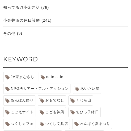
知ってる?!小金井話
(79)
小金井市の休日診療
(241)
その他
(9)
KEYWORD
JA東京むさし
note cafe
NPO法人アートフル・アクション
あいたい屋
あんぽん祭り
おもてなし
くじら山
こごえナイト
こども神輿
ちびっ子縁日
つくしカフェ
つくし文具店
わんぱく夏まつり