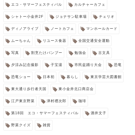
エコ・サマーフェスティバル
カルチャーカフェ
シャトー小金井2F
ジョナサン駐車場
チェリオ
ディノアライブ
ノートカフェ
マンホールカード
ムーちゃん
リユース食器
全国交通安全運動
写真
割烹たけバンブー
勉強会
古文具
夕涼み記念撮影
子宝湯
市民盆踊り大会
恐竜
恐竜ショー
日本初
暮らし
東京学芸大図書館
東大通り歩行者天国
東小金井北口商店会
江戸東京野菜
津村禮次郎
珈琲
第18回 エコ・サマーフェスティバル
酒井文子
野菜クイズ
雑貨