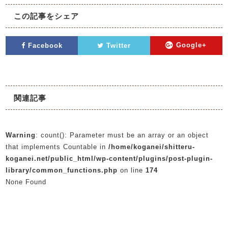
この記事をシェア
Facebook
Twitter
Google+
関連記事
Warning
: count(): Parameter must be an array or an object
that implements Countable in
/home/koganei/shitteru-
koganei.net/public_html/wp-content/plugins/post-plugin-
library/common_functions.php
on line
174
None Found