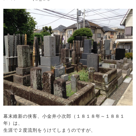
幕末維新の侠客、小金井小次郎（１８１８年～１８８１
年）は、
生涯で２度流刑をうけてしまうのですが、