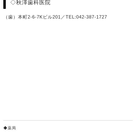
◇秋澤歯科医院
（歯）本町2-6-7Kビル201／TEL:042-387-1727
◆薬局