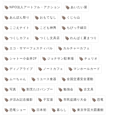
NPO法人アートフル・アクション
あいたい屋
あんぽん祭り
おもてなし
くじら山
こごえナイト
こども神輿
ちびっ子縁日
つくしカフェ
つくし文具店
わんぱく夏まつり
エコ・サマーフェスティバル
カルチャーカフェ
シャトー小金井2F
ジョナサン駐車場
チェリオ
ディノアライブ
ノートカフェ
マンホールカード
ムーちゃん
リユース食器
全国交通安全運動
写真
割烹たけバンブー
勉強会
古文具
夕涼み記念撮影
子宝湯
市民盆踊り大会
恐竜
恐竜ショー
日本初
暮らし
東京学芸大図書館