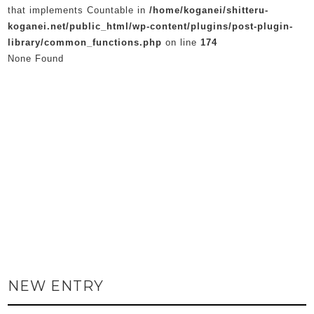
that implements Countable in
/home/koganei/shitteru-
koganei.net/public_html/wp-content/plugins/post-plugin-
library/common_functions.php
on line
174
None Found
NEW ENTRY