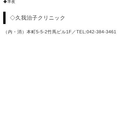
◆準夜
◇久我治子クリニック
（内・消）本町5-5-2竹馬ビル1F／TEL:042-384-3461