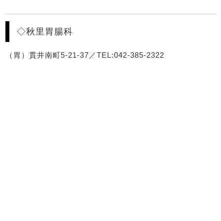
◇秋里胃腸科
（胃）貫井南町5-21-37／TEL:042-385-2322