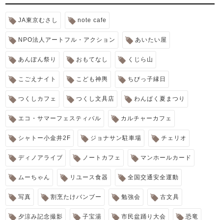
JA東京むさし
note cafe
NPO法人アートフル・アクション
あいたい屋
あんぽん祭り
おもてなし
くじら山
こごえナイト
こども神輿
ちびっ子縁日
つくしカフェ
つくし文具店
わんぱく夏まつり
エコ・サマーフェスティバル
カルチャーカフェ
シャトー小金井2F
ジョナサン駐車場
チェリオ
ディノアライブ
ノートカフェ
マンホールカード
ムーちゃん
リユース食器
全国交通安全運動
写真
割烹たけバンブー
勉強会
古文具
夕涼み記念撮影
子宝湯
市民盆踊り大会
恐竜