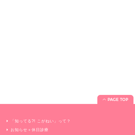
「知ってる?! こがねい」って？
お知らせ＋休日診療