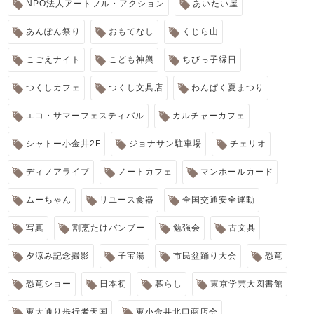
NPO法人アートフル・アクション
あいたい屋
あんぽん祭り
おもてなし
くじら山
こごえナイト
こども神輿
ちびっ子縁日
つくしカフェ
つくし文具店
わんぱく夏まつり
エコ・サマーフェスティバル
カルチャーカフェ
シャトー小金井2F
ジョナサン駐車場
チェリオ
ディノアライブ
ノートカフェ
マンホールカード
ムーちゃん
リユース食器
全国交通安全運動
写真
割烹たけバンブー
勉強会
古文具
夕涼み記念撮影
子宝湯
市民盆踊り大会
恐竜
恐竜ショー
日本初
暮らし
東京学芸大図書館
東大通り歩行者天国
東小金井北口商店会