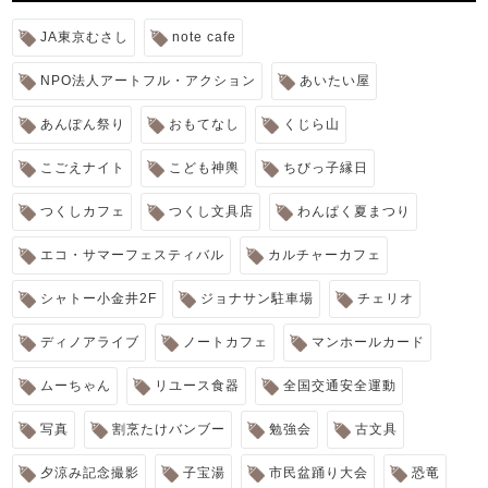
JA東京むさし
note cafe
NPO法人アートフル・アクション
あいたい屋
あんぽん祭り
おもてなし
くじら山
こごえナイト
こども神輿
ちびっ子縁日
つくしカフェ
つくし文具店
わんぱく夏まつり
エコ・サマーフェスティバル
カルチャーカフェ
シャトー小金井2F
ジョナサン駐車場
チェリオ
ディノアライブ
ノートカフェ
マンホールカード
ムーちゃん
リユース食器
全国交通安全運動
写真
割烹たけバンブー
勉強会
古文具
夕涼み記念撮影
子宝湯
市民盆踊り大会
恐竜