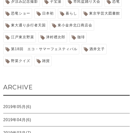
夕涼み記念撮影
子宝湯
市民盆踊り大会
恐竜
恐竜ショー
日本初
暮らし
東京学芸大図書館
東大通り歩行者天国
東小金井北口商店会
江戸東京野菜
津村禮次郎
珈琲
第18回 エコ・サマーフェスティバル
酒井文子
野菜クイズ
雑貨
ARCHIVE
2019年05月(6)
2019年04月(6)
2019年03月(7)