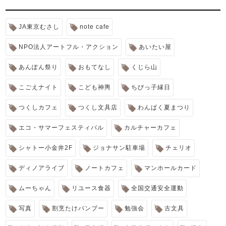
JA東京むさし
note cafe
NPO法人アートフル・アクション
あいたい屋
あんぽん祭り
おもてなし
くじら山
こごえナイト
こども神輿
ちびっ子縁日
つくしカフェ
つくし文具店
わんぱく夏まつり
エコ・サマーフェスティバル
カルチャーカフェ
シャトー小金井2F
ジョナサン駐車場
チェリオ
ディノアライブ
ノートカフェ
マンホールカード
ムーちゃん
リユース食器
全国交通安全運動
写真
割烹たけバンブー
勉強会
古文具