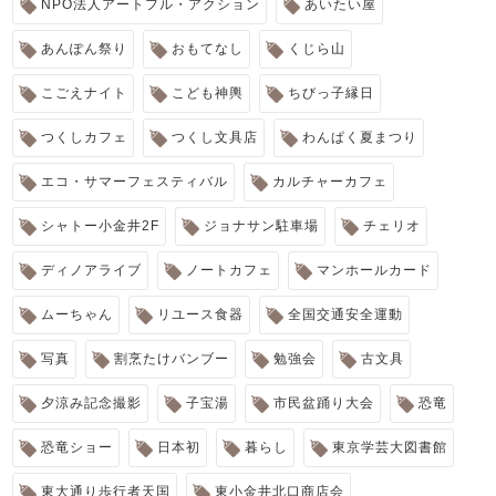
NPO法人アートフル・アクション
あいたい屋
あんぽん祭り
おもてなし
くじら山
こごえナイト
こども神輿
ちびっ子縁日
つくしカフェ
つくし文具店
わんぱく夏まつり
エコ・サマーフェスティバル
カルチャーカフェ
シャトー小金井2F
ジョナサン駐車場
チェリオ
ディノアライブ
ノートカフェ
マンホールカード
ムーちゃん
リユース食器
全国交通安全運動
写真
割烹たけバンブー
勉強会
古文具
夕涼み記念撮影
子宝湯
市民盆踊り大会
恐竜
恐竜ショー
日本初
暮らし
東京学芸大図書館
東大通り歩行者天国
東小金井北口商店会