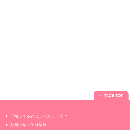
「知ってる?! こがねい」って？
お知らせ＋休日診療