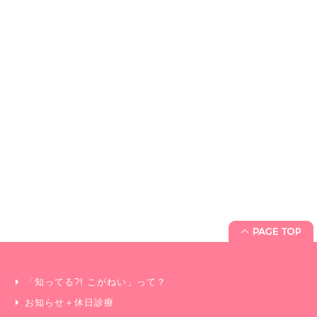
「知ってる?! こがねい」って？
お知らせ＋休日診療