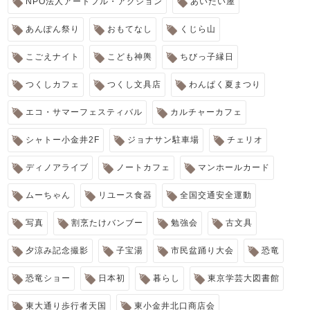
NPO法人アートフル・アクション
あいたい屋
あんぽん祭り
おもてなし
くじら山
こごえナイト
こども神輿
ちびっ子縁日
つくしカフェ
つくし文具店
わんぱく夏まつり
エコ・サマーフェスティバル
カルチャーカフェ
シャトー小金井2F
ジョナサン駐車場
チェリオ
ディノアライブ
ノートカフェ
マンホールカード
ムーちゃん
リユース食器
全国交通安全運動
写真
割烹たけバンブー
勉強会
古文具
夕涼み記念撮影
子宝湯
市民盆踊り大会
恐竜
恐竜ショー
日本初
暮らし
東京学芸大図書館
東大通り歩行者天国
東小金井北口商店会